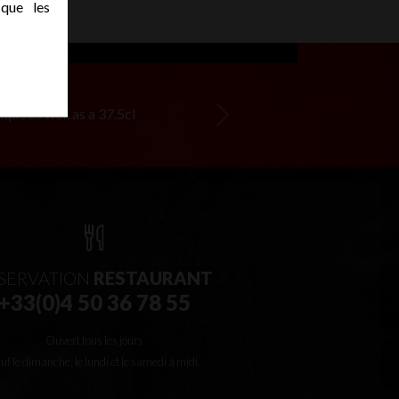
 que les
ique as well as a 37.5cl
Next
SERVATION
RESTAURANT
+33(0)4 50 36 78 55
Ouvert tous les jours
uf le dimanche, le lundi et le samedi à midi.