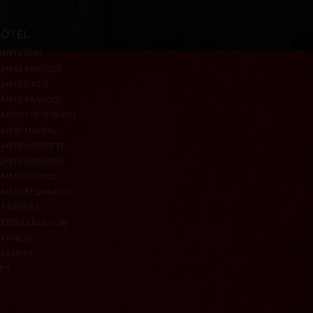
HÔTEL
L'AUBERGE
SENTATION
L'ÉPICERIE FINE
AMBRE BAROQUE
ESPACE BIEN-ÊTRE
AMBRE BACO
BONS CADEAUX
AMBRE BRAUCOL
AMBRE COLOMBARD
AMBRE MAUZAC
MBRE NEGRETTE
AMBRE MANSENG
AMBRE COURBU
MBRE BÉQUIGNOL
TE TANNAT
TE FOLLE BLANCHE
TE MALBEC
TE DURAS