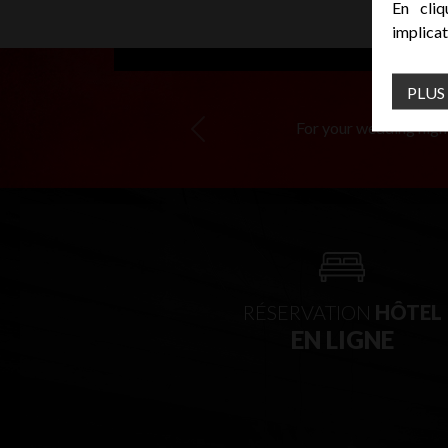
En cliq
implicat
PLUS
For your wedding night 
Previous
RÉSERVATION
HÔTEL
EN LIGNE