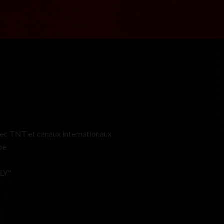
vec TNT et canaux internationaux
pe
LLY"