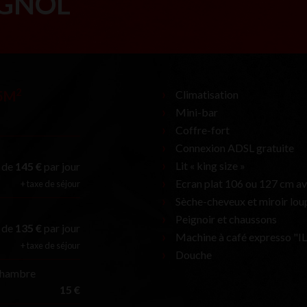
GNOL
2
5M
Climatisation
Mini-bar
Coffre-fort
Connexion ADSL gratuite
Lit « king size »
r de
145 €
par jour
Ecran plat 106 ou 127 cm a
+ taxe de séjour
Sèche-cheveux et miroir lou
Peignoir et chaussons
r de
135 €
par jour
Machine à café expresso "I
+ taxe de séjour
Douche
 chambre
15 €