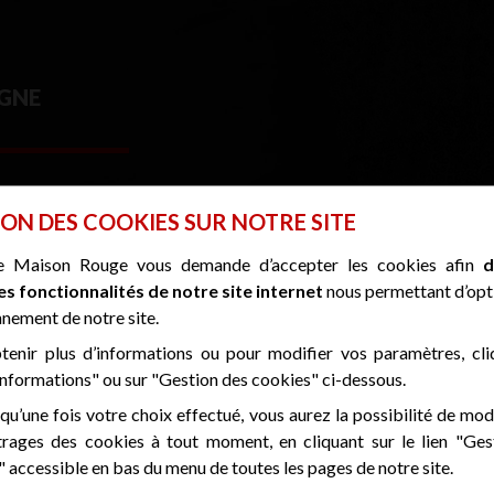
IGNE
ON DES COOKIES SUR NOTRE SITE
e Maison Rouge vous demande d’accepter les cookies afin
d
es fonctionnalités de notre site internet
nous permettant d’opt
nement de notre site.
DÉCONTAMINATION GARANTIE
tenir plus d’informations ou pour modifier vos paramètres, cli
BLISSEMENT ÉQUIPÉ DU CONCEPT DE BIO-DÉSINFECTION DES SURF
informations" ou sur "Gestion des cookies" ci-dessous.
qu’une fois votre choix effectué, vous aurez la possibilité de mod
HÔTEL OUVERT 7/7
rages des cookies à tout moment, en cliquant sur le lien "Ges
 accessible en bas du menu de toutes les pages de notre site.