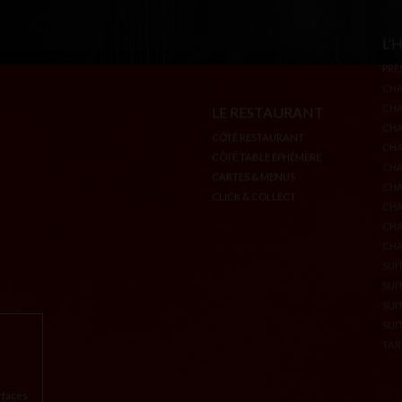
LE RESTAURANT
L'
CÔTÉ RESTAURANT
PRÉ
CÔTÉ TABLE ÉPHÉMÈRE
CH
CARTES & MENUS
CH
CLICK & COLLECT
CH
CH
CH
CHA
CH
CH
CHA
SUI
SUI
SUI
rfaces
SUI